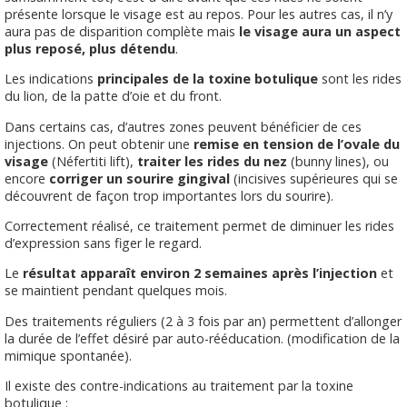
présente lorsque le visage est au repos. Pour les autres cas, il n’y
aura pas de disparition complète mais
le visage aura un aspect
plus reposé, plus détendu
.
Les indications
principales de la toxine botulique
sont les rides
du lion, de la patte d’oie et du front.
Dans certains cas, d’autres zones peuvent bénéficier de ces
injections. On peut obtenir une
remise en tension de l’ovale du
visage
(Néfertiti lift),
traiter les rides du nez
(bunny lines), ou
encore
corriger un sourire gingival
(incisives supérieures qui se
découvrent de façon trop importantes lors du sourire).
Correctement réalisé, ce traitement permet de diminuer les rides
d’expression sans figer le regard.
Le
résultat apparaît environ 2 semaines après l’injection
et
se maintient pendant quelques mois.
Des traitements réguliers (2 à 3 fois par an) permettent d’allonger
la durée de l’effet désiré par auto-rééducation. (modification de la
mimique spontanée).
Il existe des contre-indications au traitement par la toxine
botulique :