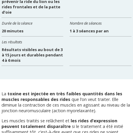
prévenir la ride du lion ou les
rides frontales et de la patte
d’oie
Durée de la séance
Nombre de séances
20 minutes
1 à 3 séances par an
Les résultats
Résultats visibles au bout de 3
à 15 jours et durables pendant
4 à 6 mois
La
toxine est injectée en très faibles quantités dans les
muscles responsables des rides
que l’on veut traiter. Elle
diminue la contraction de ces muscles en agissant au niveau de la
jonction neuromusculaire (action myorelaxante).
Les muscles traités se relâchent et
les rides d’expression
peuvent totalement disparaître
si le traitement a été initié
suffisamment tôt, c’est-à-dire avant que ces rides ne soient