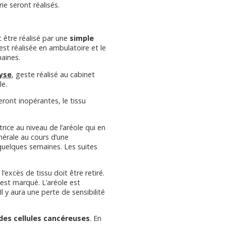
ie seront réalisés.
t être réalisé par une
simple
 est réalisée en ambulatoire et le
aines.
lyse
, geste réalisé au cabinet
le.
seront inopérantes, le tissu
trice au niveau de l’aréole qui en
nérale au cours d’une
quelques semaines. Les suites
excès de tissu doit être retiré.
 est marqué. L’aréole est
 y aura une perte de sensibilité
des cellules cancéreuses
. En