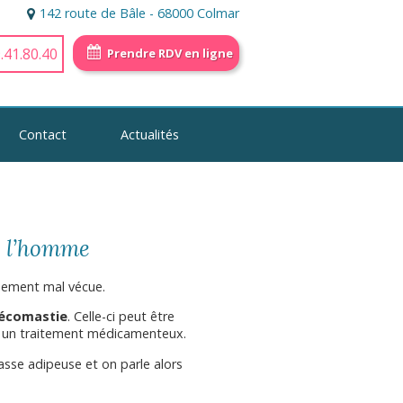
142 route de Bâle - 68000 Colmar
.41.80.40
Prendre RDV en ligne
Contact
Actualités
z l’homme
mement mal vécue.
écomastie
. Celle-ci peut être
e à un traitement médicamenteux.
sse adipeuse et on parle alors