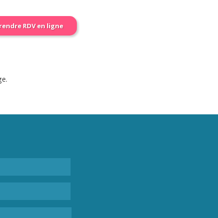
rendre RDV en ligne
ge.