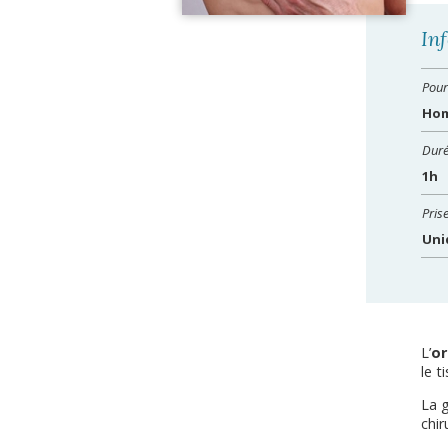
In
Pour
Hom
Duré
1h
Pris
Uni
L’
or
le t
La g
chir