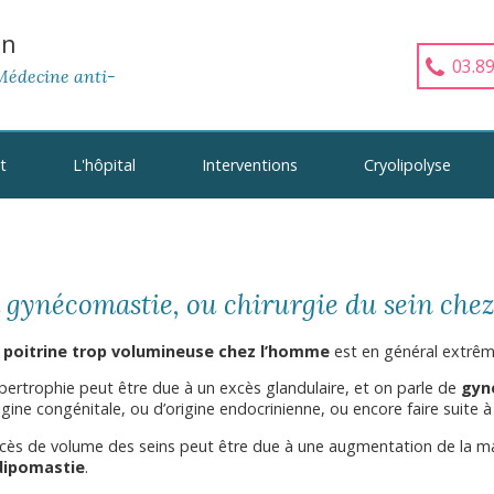
hn
03.89
Médecine anti-
t
L'hôpital
Interventions
Cryolipolyse
 gynécomastie, ou chirurgie du sein che
e
poitrine trop volumineuse chez l’homme
est en général extrê
pertrophie peut être due à un excès glandulaire, et on parle de
gyn
igine congénitale, ou d’origine endocrinienne, ou encore faire suit
xcès de volume des seins peut être due à une augmentation de la ma
dipomastie
.