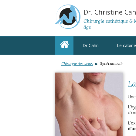
Dr. Christine Ca
Chirurgie esthétique & 
âge
Dr Cahn
Le cabine
Chirurgie des seins
Gynécomastie
La
Un
L’hy
d’or
L’e
d’a