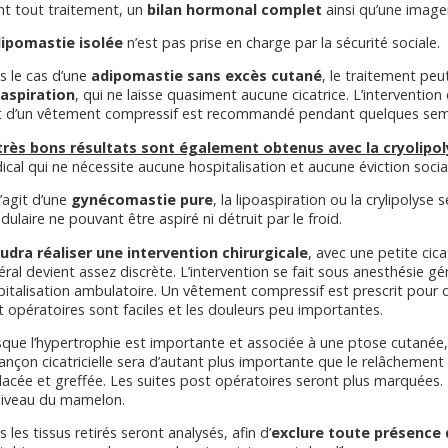
nt tout traitement, un
bilan hormonal complet
ainsi qu’une imager
ipomastie isolée
n’est pas prise en charge par la sécurité sociale.
s le cas d’une
adipomastie sans excès cutané
, le traitement peu
oaspiration
, qui ne laisse quasiment aucune cicatrice. L’intervention
t d’un vêtement compressif est recommandé pendant quelques sem
très bons résultats sont également obtenus avec la cryolipo
cal qui ne nécessite aucune hospitalisation et aucune éviction socia
 s’agit d’une
gynécomastie pure
, la lipoaspiration ou la crylipolyse 
dulaire ne pouvant être aspiré ni détruit par le froid.
udra réaliser une intervention chirurgicale
, avec une petite cica
ral devient assez discrète. L’intervention se fait sous anesthésie gé
italisation ambulatoire. Un vêtement compressif est prescrit pour 
 opératoires sont faciles et les douleurs peu importantes.
que l’hypertrophie est importante et associée à une ptose cutanée, l’
ançon cicatricielle sera d’autant plus importante que le relâchement
acée et greffée. Les suites post opératoires seront plus marquées. Il
niveau du mamelon.
 les tissus retirés seront analysés, afin d’
exclure toute présence 