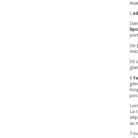
Ava
L’
ad
Dan
lip
por
De
médi
S’il
glan
Il
fa
géné
hosp
post
Lors
La r
dépl
au 
Tous