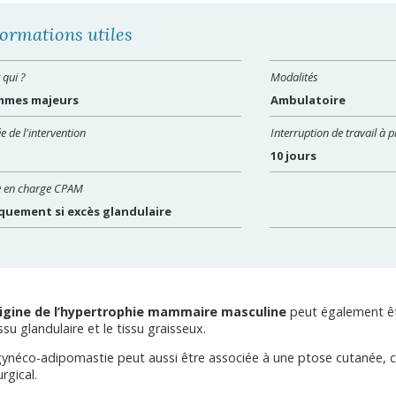
formations utiles
 qui ?
Modalités
mes majeurs
Ambulatoire
e de l'intervention
Interruption de travail à p
10 jours
e en charge CPAM
quement si excès glandulaire
igine de l’hypertrophie mammaire masculine
peut également êtr
issu glandulaire et le tissu graisseux.
ynéco-adipomastie peut aussi être associée à une ptose cutanée, ce
urgical.