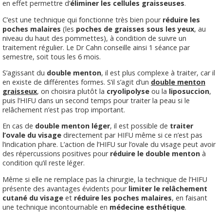
en effet permettre d’
éliminer les cellules graisseuses
.
C’est une technique qui fonctionne très bien pour
réduire les
poches malaires
(les
poches de graisses sous les yeux
, au
niveau du haut des pommettes), à condition de suivre un
traitement régulier. Le Dr Cahn conseille ainsi 1 séance par
semestre, soit tous les 6 mois.
S’agissant du
double menton
, il est plus complexe à traiter, car il
en existe de différentes formes. S’il s’agit d’un
double menton
graisseux
, on choisira plutôt la
cryolipolyse
ou la
liposuccion
,
puis l’HIFU dans un second temps pour traiter la peau si le
relâchement n’est pas trop important.
En cas de
double menton léger
, il est possible de
traiter
l’ovale du visage
directement par HIFU même si ce n’est pas
l’indication phare. L’action de l’HIFU sur l’ovale du visage peut avoir
des répercussions positives pour
réduire le double menton
à
condition qu’il reste léger.
Même si elle ne remplace pas la chirurgie, la technique de l’HIFU
présente des avantages évidents pour
limiter le relâchement
cutané du visage
et
réduire les poches malaires
, en faisant
une technique incontournable en
médecine esthétique
.