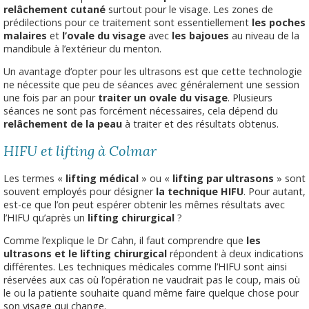
relâchement cutané
surtout pour le visage. Les zones de
prédilections pour ce traitement sont essentiellement
les poches
malaires
et
l’ovale du visage
avec
les bajoues
au niveau de la
mandibule à l’extérieur du menton.
Un avantage d’opter pour les ultrasons est que cette technologie
ne nécessite que peu de séances avec généralement une session
une fois par an pour
traiter un ovale du visage
. Plusieurs
séances ne sont pas forcément nécessaires, cela dépend du
relâchement de la peau
à traiter et des résultats obtenus.
HIFU et lifting à Colmar
Les termes «
lifting médical
» ou «
lifting par ultrasons
» sont
souvent employés pour désigner
la technique HIFU
. Pour autant,
est-ce que l’on peut espérer obtenir les mêmes résultats avec
l’HIFU qu’après un
lifting chirurgical
?
Comme l’explique le Dr Cahn, il faut comprendre que
les
ultrasons et le lifting chirurgical
répondent à deux indications
différentes. Les techniques médicales comme l’HIFU sont ainsi
réservées aux cas où l’opération ne vaudrait pas le coup, mais où
le ou la patiente souhaite quand même faire quelque chose pour
son visage qui change.