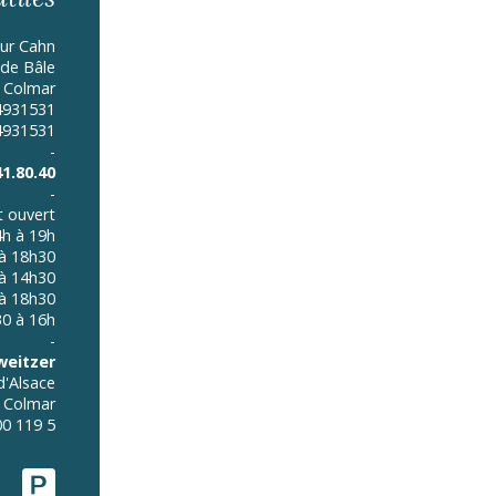
ur Cahn
 de Bâle
 Colmar
14931531
4931531
-
41.80.40
-
t ouvert
4h à 19h
 à 18h30
à 14h30
 à 18h30
30 à 16h
-
weitzer
d'Alsace
 Colmar
0 119 5