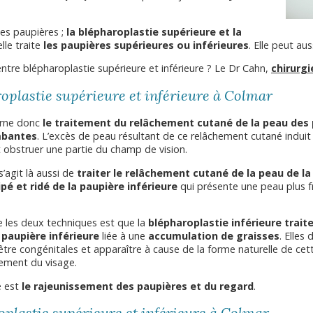
des paupières ;
la blépharoplastie supérieure et la
elle traite
les paupières supérieures ou inférieures
. Elle peut au
entre blépharoplastie supérieure et inférieure ? Le Dr Cahn,
chirurg
roplastie supérieure et inférieure à Colmar
rne donc
le traitement du relâchement cutané de la peau des
mbantes
. L’excès de peau résultant de ce relâchement cutané induit
t obstruer une partie du champ de vision.
l s’agit là aussi de
traiter le relâchement cutané de la peau de la
ipé et ridé de la paupière inférieure
qui présente une peau plus f
re les deux techniques est que la
blépharoplastie inférieure trait
 paupière inférieure
liée à une
accumulation de graisses
. Elles
être congénitales et apparaître à cause de la forme naturelle de cett
ssement du visage.
e est
le rajeunissement des paupières et du regard
.