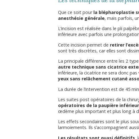
Les techniques de la bléphar
Que ce soit pour
la blépharoplastie s
anesthésie générale
, mais parfois, 
L’incision est réalisée dans le pli palpéb
inférieure avec parfois une prolongation
Cette incision permet de
retirer l’ex
sont très discrètes, car elles sont dissim
La principale différence entre les 2 type
autre technique sans cicatrice exte
inférieure, la cicatrice ne sera donc p
yeux sans relâchement cutané asso
La durée de l’intervention est de 45 mi
Les suites post opératoires de la chirurg
opératoires de la paupière inférie
œdème plus important et plus long à di
Les effets secondaires sont le plus souv
larmoiements. Ils s’accompagnent aus
Les résultats sont quasi définitifs
,