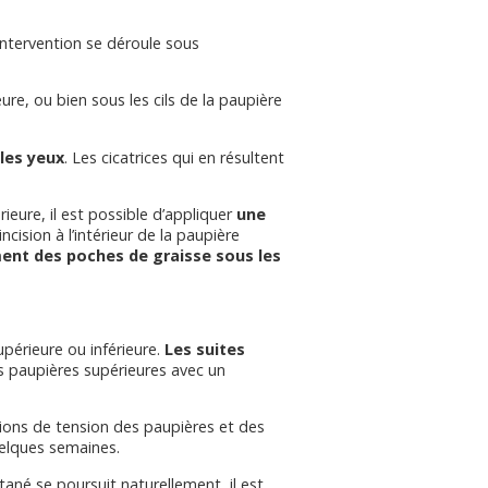
intervention se déroule sous
ieure, ou bien sous les cils de la paupière
 les yeux
. Les cicatrices qui en résultent
rieure, il est possible d’appliquer
une
cision à l’intérieur de la paupière
ment des poches de graisse sous les
upérieure ou inférieure.
Les suites
s paupières supérieures avec un
ations de tension des paupières et des
elques semaines.
tané se poursuit naturellement, il est