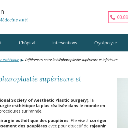
hn
03.89
Médecine anti-
t
L'hôpital
Interventions
Cryolipolyse
e esthétique
Différences entre la blépharoplastie supérieure et inférieure
épharoplastie supérieure et
ional Society of Aesthetic Plastic Surgery
), la
rurgie esthétique la plus réalisée dans le monde en
procédures sur l’année.
irurgie esthétique des paupières
. Elle vise à
corriger
lissement des paupières
avec pour objectif de
rajeunir