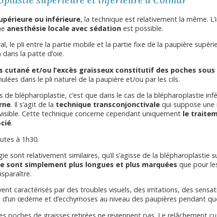
oplastie supérieure et inférieure à Colmar
upérieure ou inférieure
, la technique est relativement la même. L’
une
anesthésie locale avec sédation
est possible.
ral, le pli entre la partie mobile et la partie fixe de la paupière supér
 dans la patte d’oie.
cès cutané et/ou l’excès graisseux constitutif des poches sous
ulées dans le pli naturel de la paupière et/ou par les cils.
s de blépharoplastie, c’est que dans le cas de la blépharoplastie infé
rne
. Il s’agit de la
technique transconjonctivale
qui suppose une in
as visible. Cette technique concerne cependant uniquement
le traite
cié
.
nutes à 1h30.
ie sont relativement similaires, qu’il s’agisse de la blépharoplastie s
ure sont simplement plus longues et plus marquées
que pour le
sparaître.
ent caractérisés par des troubles visuels, des irritations, des sens
si d’un œdème et d’ecchymoses au niveau des paupières pendant qu
 les poches de graisses retirées ne reviennent pas. Le relâchement cu