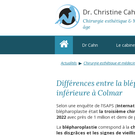
Dr. Christine Ca
Chirurgie esthétique & 
âge
Dr Cahn
Le cabine
Actualités
Chirurgie esthétique et médecin
Différences entre la bl
inférieure à Colmar
Selon une enquête de l’ISAPS (
Internat
blépharoplastie était
la troisième chi
2022
avec près de 1 million et demi de 
La
blépharoplastie
correspond à la
ch
les disgrâces et les signes de vieil